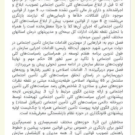
که تا قبل از ابلاغ سیاست‌های کلی تأمین اجتماعی تصویب، ابلاغ و
اجراشده‌اند و دارای بار مالی تأمین نشده هستند؛ ب. 9 مورد از قوانین
موجود دارای اشکالات، خلأها و نارسایی‌های که نیازمند بازنگری
می‌باشند؛ ج. 8 مورد از قوانین مصوب پیش از ابلاغ سیاست‌های کلی
تأمین اجتماعی که اجرای آن‌ها کلاً یا جزئاً معطل‌مانده است را همراه
با تحلیل نقطه نظرات ادارات کل بیمه‏‌ای و مدیریت‏های درمان استان‏های
مختلف کشور تبیین می‏نماید.
فصل دوم به: فرازهایی از مهم‌ترین اقدامات سازمان تأمین اجتماعی در
دولت مردمی شهید جمهور آیت‌الله رئیسی؛ اقدامات اجرایی سازمان در
طول تدوین برنامه هفتم توسعه در هم‏راستایی باسیاست‌های کلی
تأمین اجتماعی با تأکید بر سیر تطور 28 حکم مهم و نهایتاً
اولویت‌های مد‌نظر سازمان در ادامه مسیر تحولی پیش رو می‏‌پردازد.
فصل سوم دربرگیرنده: 1. اقدامات اصلاحی و تغییر رفتارها و رویه‌‏های
درون‌سازمانی در راستای تحقق سیاست‌های کلی تأمین اجتماعی
مشتمل بر 65 پیشنهاد اصلاحی طبقه‌بندی‌شده مبتنی بر نقطه نظرات
حوزه‏‌های صفی و ستادی؛ 2. شاخص‌های رصد سیاست‌های کلی تأمین
اجتماعی و ارائه چندین الگوی مرتبط با آن؛ 3. پیش‌نویس لایحه
پیشنهادی اجرای سیاست‌های کلی تأمین اجتماعی تهیه‌شده توسط
دبیرخانه دائمی سیاست‌های کلی تأمین اجتماعی (غیرقابل استناد) و
در پایان الگوی اولیه پیوست تأمین اجتماعی همراه با چک‌لیست اولیه
پیشنهادی قانون‏گذاری در حوزه نظام بازنشستگی معرفی‌شده است.
مخاطبان این اثر:1. حوزه‏‌های مختلف تصمیم‌‏سازی و تصمیم‌‏گیری
کشور برای بازنگری در خصوص برخی قوانین مصوب پیشین و خطوط
راهنمای تصویب قوانین آتی؛ 2. همه مدیران و کارشناسان سازمان