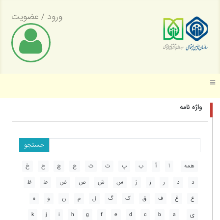
ورود
/
عضویت
موسسه عالی پژوهش تأمین اجتماعی
واژه نامه
جستجو
همه
ا
آ
ب
پ
ت
ث
ج
چ
ح
خ
د
ذ
ر
ز
ژ
س
ش
ص
ض
ط
ظ
ع
غ
ف
ق
ک
گ
ل
م
ن
و
ه
ی
a
b
c
d
e
f
g
h
i
j
k