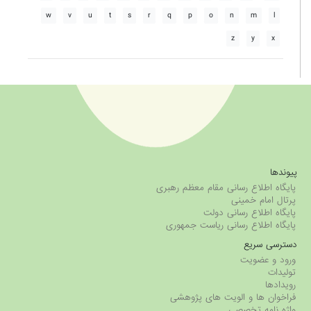
w
v
u
t
s
r
q
p
o
n
m
l
z
y
x
پیوندها
پایگاه اطلاع رسانی مقام معظم رهبری
پرتال امام خمینی
پایگاه اطلاع رسانی دولت
پایگاه اطلاع رسانی ریاست جمهوری
دسترسی سریع
ورود و عضویت
تولیدات
رویدادها
فراخوان ها و الویت های پژوهشی
واژه نامه تخصصی