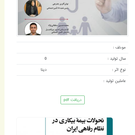
موءلف :
سال تولید :
0
نوع اثر :
دیتا
عاملین تولید :
دریافت pdf