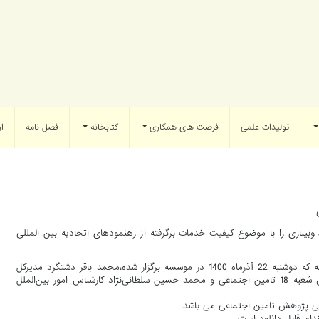
تولیدات علمی
فرصت های همکاری
کتابخانه
فصل نامه
ار
ناری را با موضوع کیفیت خدمات برگرفته از رهنمودهای اتحادیه بین المللی
به گزارش روابط عمومی موسسه عالی پژوهش تامین اجتماعی، در این جلسه که دوشنبه 22 آذرماه 1400 در موسسه برگزار شده،محمد باقر دشتگرد مدیرکل
ارتباطات و نظارت مردمی سازمان تامین اجتماعی، نوش آفرین چترچی رئیس شعبه 18 تامین اجتماعی و محمد حسین سلطانی‌نژاد کارشناس امور بین‌الملل
لی پژوهش تامین اجتماعی می باشد.