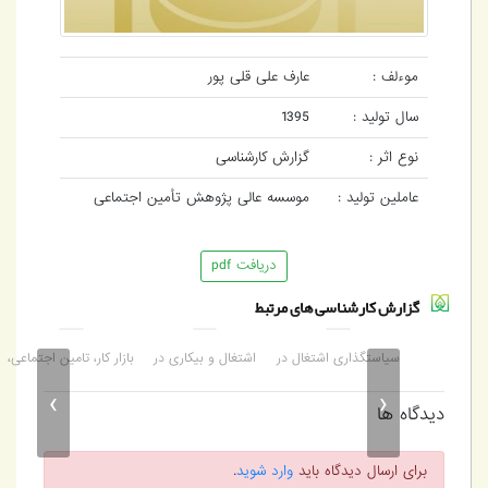
موءلف :
عارف علی قلی پور
سال تولید :
1395
نوع اثر :
گزارش کارشناسی
عاملین تولید :
موسسه عالی پژوهش تأمین اجتماعی
دریافت pdf
گزارش کارشناسی های مرتبط
سیاستگذاری اشتغال در
اشتغال و بیکاری در
بازار کار، تامین اجتماعی،
ت
برنامه های توسعه ایران
ایران: سیاست ها و
اشتغال، بیکاری
›
‹
(قبل و پس از انقلاب
روندها
دیدگاه ها
اسلامی)
برای ارسال دیدگاه باید
وارد شوید
.