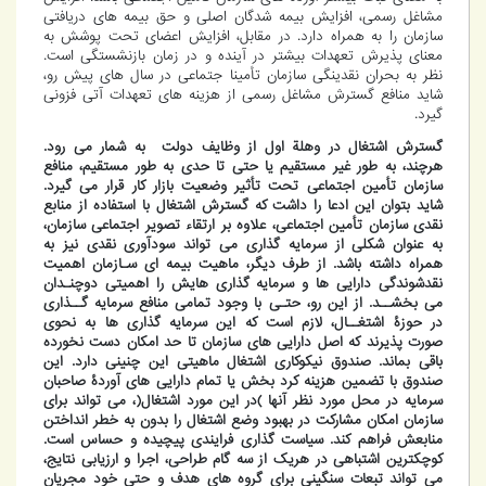
مشاغل رسمی، افزایش بیمه شدگان اصلی و حق بیمه های دریافتی
سازمان را به همراه دارد. در مقابل، افزایش اعضای تحت پوشش به
معنای پذیرش تعهدات بیشتر در آینده و در زمان بازنشستگی است.
نظر به بحران نقدینگی سازمان تأمینا جتماعی در سال های پیش رو،
شاید منافع گسترش مشاغل رسمی از هزینه های تعهدات آتی فزونی
گیرد.
گسترش اشتغال در وهلة اول از وظایف دولت به شمار می رود.
هرچند، به طور غیر مستقیم یا حتی تا حدی به طور مستقیم، منافع
سازمان تأمین اجتماعی تحت تأثیر وضعیت بازار کار قرار می گیرد.
شاید بتوان این ادعا را داشت که گسترش اشتغال با استفاده از منابع
نقدی سازمان تأمین اجتماعی، علاوه بر ارتقاء تصویر اجتماعی سازمان،
به عنوان شکلی از سرمایه گذاری می تواند سودآوری نقدی نیز به
همراه داشته باشد. از طرف دیگر، ماهیت بیمه ای سـازمان اهمیت
نقدشوندگی دارایی ها و سرمایه گذاری هایش را اهمیتی دوچنـدان
می بخشــد. از این رو، حتـی با وجود تمامی منافع سرمایه گــذاری
در حوزۀ اشتغــال، لازم است که این سرمایه گذاری ها به نحوی
صورت پذیرند که اصل دارایی های سازمان تا حد امکان دست نخورده
باقی بماند. صندوق نیکوکاری اشتغال ماهیتی این چنینی دارد. این
صندوق با تضمین هزینه کرد بخش یا تمام دارایی های آوردۀ صاحبان
سرمایه در محل مورد نظر آنها )در این مورد اشتغال(، می تواند برای
سازمان امکان مشارکت در بهبود وضع اشتغال را بدون به خطر انداختن
منابعش فراهم کند. سیاست گذاری فرایندی پیچیده و حساس است.
کوچکترین اشتباهی در هریک از سه گام طراحی، اجرا و ارزیابی نتایج،
می تواند تبعات سنگینی برای گروه های هدف و حتی خود مجریان