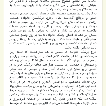
مناسب بین تمامی سطوح سیستم سلامت می‌شود و به‌عنوان پل
ارتباطی، ارائه‌دهندگان و گیرنـدگان خدمات را از پایین‌ترین سطح به
سطوح بالاتر و بالعکـس هدایت می‌نماید.
به گزارش روابط عمومی موسسه عالی پژوهش تامین اجتماعی،
هسته
اصلی و درواقع گرداننده نظام ارجاع، پزشکــان خانواده هستند.
پزشکان خانواده نقش غیرقابل‌انکاری در ارتباط بین مردم و نظـام
بهداشتی و درمانی دارند. آن‌ها در کارایی و عادلانه بودن خدمات
ارائه‌شده به مردم نیز نقش و تأثیر به سزایی دارند. شواهد علمی
نشـان می‌دهد که اجرای پزشک خانواده نه‌تنها بر روی وضـع سلامتی
مردم تأثیــر مثبت دارد بلکه می‌تواند به‌عنوان یک عامل کنتـرلی، در
کاهش خدمات تخصصی غیرضروری و کاهش هزینه‌های نظام سلامت
تأثیر بسزایی داشته باشد.
طرح پزشک خانواده در کشـور ما هم سال‌هاست که لقلقه زبان
سیاست‌گذاران نظـام سلامت کشور است و در برنامه توسعه چهارم و
پنجم بر اجـرای آن تأکیـد شده است. در سال 1384 در سطح روستاها
و شهرهای با جمعیت زیر بیسـت هزار نفـر برنامه پزشـک خانواده در
کشـور برای سطح اول خدمات آغـاز شـد و سپـس در سه استان
خوزستان، چهارمحال و بختیاری و سیستان و بلوچستان به اجرا درآمد.
همچنین از سال 91 دستورالعمل برنامه پزشک خانواده و نظام ارجاع
برای خدمات تخصصی در دو استان مازندران و فارس به اجرا درآمد که
همه این طرح‌ها همـواره با چالش‌های جدی روبرو بوده‌اند به‌طوری‌که
در دست یافتن به آنچه از اجرای پزشک خانواده انتظـار می‌رود موفق
عمل نکرده‌اند و نه‌تنها در ارتقاء سلامت و کنترل هزینه نقش مثبتی
نداشته‌اند، بلکه به‌عنوان عامل رشد استفاده از خدمات غیرضروری و
عامل فزاینده هزینه‌ها قلمداد می‌شوند. ازاین‌رو، این مطالعه در مؤسسه