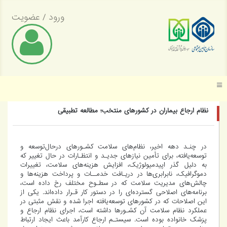
ورود
/
عضویت
موسسه عالی پژوهش تأمین اجتماعی
نظام ارجاع بیماران در کشورهای منتخب؛ مطالعه تطبیقی
در چنـد دهه اخیر، نظام‌های سلامت کشـورهای درحال‌توسعه و
توسعه‌یافته، برای تأمین نیازهای جدیـد و انتظـارات در حال تغییر که
به دلیل گذر اپیدمیولوژیک، افزایش هزینه‌های سلامت، تغییرات
دموگرافیک، نابرابری‌ها در دریـافت خدمــات و پرداخت هزینه‌ها و
چالش‌های مدیریت سلامت که در سطـوح مختلف رخ داده است،
برنامه‌های اصلاحی گسترده‌ای را در دستور کار قـرار داده‌اند. یکی از
این اصلاحات که در کشورهای توسعه‌یافته اجرا شده و نقش مثبتی در
عملکرد نظام سلامت آن کشـورها داشته است، اجرای نظام ارجاع و
پزشک خانواده بوده است. سیستـم ارجاع کارآمد باعث ایجاد ارتباط