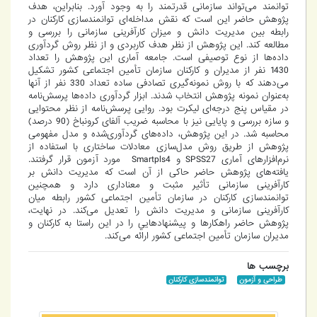
توانمند می‌تواند سازمانی قدرتمند را به وجود آورد. بنابراین، هدف
پژوهش حاضر این است که نقش مداخله‌ای توانمندسازی کارکنان در
رابطه بین مدیریت دانش و میزان کارآفرینی سازمانی را بررسی و
مطالعه كند. این پژوهش از نظر هدف کاربردی و از نظر روش گردآوری
داده‌ها از نوع توصیفی است. جامعه آماری این پژوهش را تعداد
1430 نفر از مدیران و کارکنان سازمان تأمين اجتماعی کشور تشکیل
می‌دهند که با روش نمونه‌گیری تصادفی ساده تعداد 330 نفر از آنها
به‌عنوان نمونه پژوهش انتخاب شدند. ابزار گردآوری داده‌ها پرسش‌نامه
در مقیاس پنج درجه‌ای لیکرت بود. روایی پرسش‌نامه از نظر محتوایی
و سازه بررسی و پایایی نیز با محاسبه ضریب آلفای کرونباخ (90 درصد)
محاسبه شد. در این پژوهش، داده‌های گردآوری‌شده و مدل مفهومی
پژوهش از طریق روش مدل‌سازی معادلات ساختاری با استفاده از
نرم‌افزارهای آماری SPSS27 و Smartpls4 مورد آزمون قرار گرفتند.
یافته‌های پژوهش حاضر حاکی از آن است که مدیریت دانش بر
کارآفرینی سازمانی تأثير مثبت و معناداری دارد و همچنین
توانمندسازی کارکنان در سازمان تأمين اجتماعی کشور رابطه میان
کارآفرینی سازمانی و مدیریت دانش را تعدیل می‌کند. در نهایت،
پژوهش حاضر راهکارها و پیشنهادهايي را در این راستا به کارکنان و
مدیران سازمان تأمين اجتماعی کشور ارائه می‌كند.
برچسب ها
طراحی و آزمون
توانمندسازی کارکنان