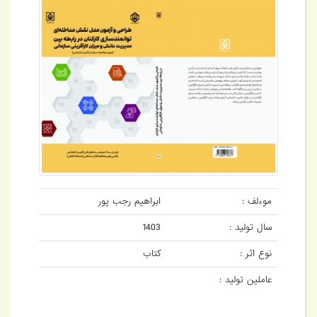
موءلف :
ابراهیم رجب پور
سال تولید :
1403
نوع اثر :
کتاب
عاملین تولید :