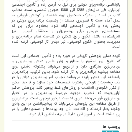
بازشناسی برنامه‌ریزی دولتی برای نیل به آرمان رفاه و تأمین اجتماعی
ایرانیان، طی سال‌های 1285 الی 1380 هجری شمسی، است. مطالب
کتاب بر اسناد و مدارک دست‌اول تهیه شده‌اند و کوشش فراوانی به
عمل آمده است تا تصویری مستند از وضعیت برنامه‌ریزی دولتی در
بخش رفاه و تأمین اجتماعی ارائه شود. به‌علاوه، برای این که
مستندسازی تاریخی برای برنامه‌ریزان و محققان کنونی نیز
قابل‌استفاده باشد، الگوی رایج شکلی در شناخت نظام برنامه‌ریزی و
مدیریت، به‌عنوان الگوی توصیفی، نیز مبنای کار توصیفی گرفته شده
است.
فایده عملی پژوهش تاریخی در حوزه رفاه و تأمین اجتماعی این است
که نتایج این تحقیق با منطق و زبان علمی دانش برنامه‌ریزی و
برنامه‌ریزان سازگاری دارد و ازاین‌رو می‌تواند پشتوانه دقیقی برای
مطالعه پیشینه برنامه‌ریزی به کار گرفته شود. بدین ترتیب، برنامه‌ریزان
بامطالعه این «متن پایه» می‌توانند تجارب امر برنامه‌ریزی دولتی را در
یک چشم‌انداز تاریخی پشتوانه تصمیمات خود سازند و تا حد امکان
از تکرار الگوهای نامناسب و روش‌های غلط پرهیز کنند. پژوهش حاضر
ازاین‌جهت که تجارب موجود درزمینهٔ برنامه‌ریزی را در اختیار
برنامه‌ریزان قرار می‌دهد دارای اهمیت درخور توجهی است. برنامه‌ریزان
از طریق مطالعه این پژوهش درمی‌یابند که پیشینیانشان در این وادی
چگونه رفتار کرده‌اند و اقدامات آنان چه پیامدها و دستاوردهایی را در
پی داشته است و امروز آنان دقیقاً در چه نقطه‌ای قرار دارند.
برچسب ها