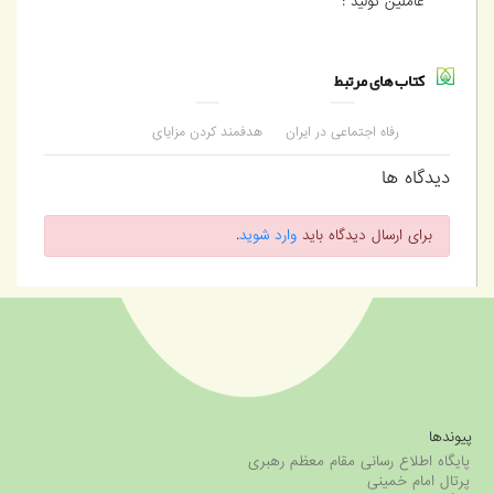
عاملین تولید :
کتاب های مرتبط
رفاه اجتماعی در ایران
هدفمند کردن مزاياي
معاصر
اجتماعي چشم‌اندازها و
گرايش‌هاي بين‌المللي
دیدگاه ها
پژوهشي تطبيقي در باب
‎6 کشور...
برای ارسال دیدگاه باید
وارد شوید
.
پیوندها
پایگاه اطلاع رسانی مقام معظم رهبری
پرتال امام خمینی