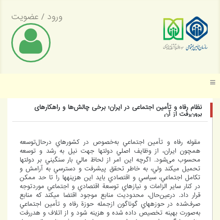
ورود
/
عضویت
موسسه عالی پژوهش تأمین اجتماعی
نظام رفاه و تأمین اجتماعی در ايران؛ برخی چالش‌ها و راهکارهای
برون‌رفت از آن
مقوله رفاه و تأمین اجتماعي به‌خصوص در كشورهاي درحال‌توسعه
همچون ايران، از وظايف اصلي دولت­ها جهت نيل به رشد و توسعه
محسوب می‌شود. اگرچه اين امر از لحاظ مالي بار سنگيني بر دولت­ها
تحميل مي­كند ولي، به خاطر تحقق پيشرفت و دسترسي به آرامش و
تكامل اجتماعي، سياسي و اقتصادي بايد اين هزينه­ها را تا حد ممكن
در كنار ساير الزامات و نيازهاي توسعة اقتصادي و اجتماعي موردتوجه
قرار داد. درعین‌حال، محدوديت منابع موجود اقتضا مي­كند که منابع
صرف‌شده در حوزه­هاي گوناگون ازجمله حوزة رفاه و تأمین اجتماعي
به‌صورت بهينه تخصيص داده شده و هزينه شود و از اتلاف و هدررفت