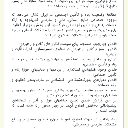
منابع جلوگيري شود. در غير این صورت، علي­رغم صرف منابع مالي بسيار
نتايج قابل‌قبول و اثربخشي حاصل نخواهد شد.
مطالعة وضعیت رفاه و تأمین اجتماعی در ايران نشان می­‌دهد كه
باوجود اختصاص منابع انساني، مالي و سازماني قابل‌توجه به ارائه
خدمات رفاهي و تأمین اجتماعي در کشور، اين بخش مهم از فعاليت­
هاي مديريت بخش عمومي كشور همچنان با مشكلات فراوانی مواجه
است. رئوس اهم اين مشکلات به شرح زير است:
فقدان چهارچوب منسجم براي سیاست‌گذاری‌های كلان و راهبردي؛
فقدان انسجام كلان- راهبردي در سطوح تصميم­سازي، اجرا، نظارت و
ارزيابي؛
توازي و تداخل وظايف دستگاه­ها و نهادهاي پرشمار فعال در حوزة
رفاه و تأمین اجتماعي؛
فقدان وجود طبقه­بندي استاندارد از برنامه­ها و فعاليت­هاي حوزة رفاه و
تأمین اجتماعي؛
فقدان معيارهاي پذیرفته‌شدة فني- كارشناسي در سازمان‌دهی فعاليت­ها و
ارائه خدمات؛
عدم تخصيص مناسب بودجه­هاي رفاهي موجود در میان برنامه­ها و
فعالیت­های حوزة رفاه و تأمین اجتماعی در كشور.
در اين گزارش ضمن تبيين چالش­هاي فوق و آثار و تبعاتشان،
پيشنهاداتي به‌منظور اصلاح آن‌ها در چهار محور ارائه شده است كه
عبارت است از:
پيشنهاداتي در جهت اصلاح، لغو يا اجراي قوانين معطل براي رفع
مشكلات سازمانی و مدیریتی؛