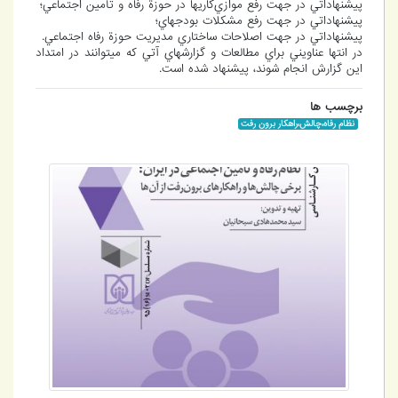
پيشنهاداتي در جهت رفع موازي‌كاري­ها در حوزة رفاه و تأمین اجتماعي؛
پيشنهاداتي در جهت رفع مشكلات بودجه­اي؛
پيشنهاداتي در جهت اصلاحات ساختاري مديريت حوزة رفاه اجتماعي.
در انتها عناويني براي مطالعات و گزارش­هاي آتي كه مي­توانند در امتداد
اين گزارش انجام شوند، پيشنهاد شده است.
برچسب ها
نظام رفاه،چالش،راهکار برون رفت