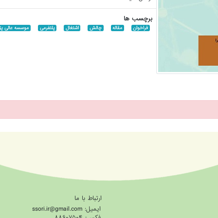
برچسب ها
فراخوان
مقاله
چالش
اشتغال
پلتفرمی
موسسه عالی پژ
ارتباط با ما
ایمیل: ssori.ir@gmail.com
فکس: ۸۸۶۰۷۵۰۴