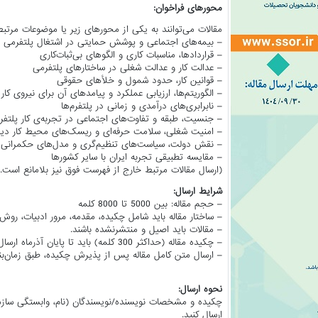
محورهای فراخوان:
مقالات می‌توانند به یکی از محورهای زیر یا موضوعات مرتبط 
– بیمه‌های اجتماعی و پوشش حمایتی در اشتغال پلتفرمی
– قراردادها، مناسبات کاری و الگوهای بی‌ثبات‌کاری
– عدالت کار و عدالت شغلی در ساختارهای پلتفرمی
– قوانین کار، حدود شمول و خلأهای حقوقی
– الگوریتم‌ها، ارزیابی عملکرد و پیامدهای آن برای نیروی کار
– نابرابری‌های درآمدی و زمانی در پلتفرم‌ها
– جنسیت، طبقه و تفاوت‌های اجتماعی در تجربه‌ی کار پلتفر
– امنیت شغلی، سلامت حرفه‌ای و ریسک‌های محیط کار دیج
– نقش دولت، سیاست‌های تنظیم‌گری و مدل‌های حکمرانی پل
– مقایسه تطبیقی تجربه ایران با سایر کشورها
(ارسال مقالات مرتبط خارج از فهرست فوق نیز بلامانع است.)
شرایط ارسال:
– حجم مقاله: بین 5000 تا 8000 کلمه
– ساختار مقاله باید شامل چکیده، مقدمه، مرور ادبیات، روش، 
– مقالات باید اصیل و منتشرنشده باشند.
– چکیده مقاله (حداکثر 300 کلمه) باید تا پایان آذرماه ارسال شود.
– ارسال متن کامل مقاله پس از پذیرش چکیده، طبق زمان‌بن
نحوه ارسال:
چکیده و مشخصات نویسنده/نویسندگان (نام، وابستگی سازما
ارسال کنید.