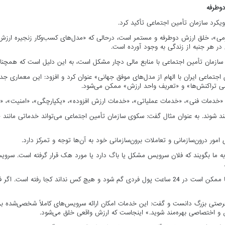
دوطرفه
یکرد سازمان تأمین اجتماعی تأکید کرد.
فرمی»، خلق ارزش دوطرفه و مستمر است، درحالی که «مدل‌های کسب‌وکار زنجیره ارزش
 در هر جنبه از زندگی به وجود آورده است.
ر سازمان تأمین اجتماعی با منابع مالی دچار مشکل است، به این دلیل است که همچ
ماعی ایران با الهام از مدل‌های موفق جهانی» عنوان کرد و افزود: این معماری جدید
می تراکنش‌ها» و «تعریف واحد ارزش» ممکن می‌شود.
 «خدمات فنی»، «خدمات عملیاتی»، «خدمات ارزش افزوده»، «یکپارچگی»، «امنیت»، 
‌مند شوند. به عنوان مثال گفت: سکوی سازمان تأمین اجتماعی می‌تواند خدماتی مانند 
ور درون‌سازمانی و تعاملات برون‌سازمانی خود به آن‌ها توجه و تمرکز دارد.
 ما بگویند که فلان سرویس مشکل یا باگ دارد یا مورد هک قرار گرفته است. سرویس
وی با ذکر یک مثال هشداردهنده از سیستم بانکی افزود: در سیستم بانکی ما ممکن است در 24 ساعت پول فر
فرصتی بزرگ دانست و گفت: این خدمات امکان ارائه سرویس‌های کاملاً شخصی‌شده بر اس
خاص و اختصاصی بهره‌مند شوید.» اینجاست که ارزش واقعی خلق می‌شود.