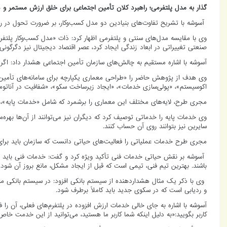
گذار به مدل پلتفرمی؛ راهبرد کلان تأمین اجتماعی برای خلق ارزش مستمر و 
آسوشه با تشریح تفاوت‌های بنیادین دو مدل کسب‌وکار، بر ضرورت تحول در رو
وی با مقایسه مدل‌های سنتی و پلتفرمی اظهار کرد: ذات «مدل کسب‌وکار پلت
صنعتی تغییراتی در ابعاد زندگی ایجاد کرد، عصر اقتصاد دیجیتال نیز دگرگونی
آسوشه با اشاره مستقیم به چالش‌های سازمان تأمین اجتماعی هشدار داد: اگ
وی هدف از پژوهش حاضر را «طراحی معماری یکپارچه برای سامانه‌های تأمین اجت
اکوسیستم»، «پولی‌سازی خدمات»، «ایجاد زیرساخت سکو»، «شفافیت در آناتو
مجری طرح، لایه‌های مختلف این معماری را برشمرد که شامل «خدمات پایه»،
وی خدمات پایه را خدماتی توصیف کرد که دیگران نیز می‌توانند از آن‌ها بهره
سایرین نیز بتوانند روی آن حساب کنند.
مجری طرح خدمات عملیاتی را فعالیت‌های حیاتی دانست که سازمان باید برای ام
آسوشه بر نقش حیاتی خدمات فنی تأکید ویژه کرد و گفت: خدمات فنی باید به
باشند. بهترین تیم فنی، تیمی است که قبل از ایجاد مشکل، مانع بروز آن شود.
و ردیابی است که در سکوی جدید باید کاملاً برطرف شود.
آسوشه با اشاره به جای خالی خدمات ارزش افزوده در پلتفرم‌های فعلی، آن را 
کاربر بگویید:«به دلیل اینکه شما کاربر ما هستید، می‌توانید از این خدمت 