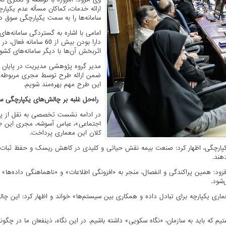
ارائه خدمات، کماکان مسأله عدم یکپ
سامانه‌ها را به سمت یکپارچگی سوق دا
امامی با اشاره به گستردگی سامانه‌ها
دارا بودن بیش از 60 
اثربخش آن‌ها با دیگر سامانه‌های کشو
مدیر گروه پژوهشی مدیریت در پایان د
ضمن ارائه طرح توسط مجری مربوطه، از
این طرح مهم بهره‌مند شویم.
راه‌حل غلبه بر چالش‌های یکپارچگی سام
اجتماعی»، عباس آسوشه، مجری این ط
کلان این معماری پرداخت.
کپارچگی، اظهار کرد: صنعت بیمه نقش حیاتی و کلیدی در کاهش ریسک و حفظ ثبات ا
هند.
زود: همین پراکندگی و انفصال، منجر به «افزونگی اطلاعات» و «ناهماهنگی داده‌ها»
‌شود.
ی یکپارچه برای تبادل داده و همکاری بین سیستم‌ها» خواند و اظهار کرد: این چال
یم که باید به سازمان، «نگاه سکویی» داشته باشیم. در این نگاه، ذینفعان ما در چگو