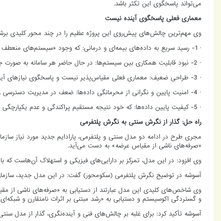
می‌تواند پاسخگوی این تکثر باشد.
معماری فعلی پاسخگوی آینده نیست
وی مهم‌ترین چالش‌های پیش‌روی این پروژه عظیم را در چند محور کلیدی برش
· 1- رسید سریع به داده‌های بیمه‌ای و درمانی: که وجود «سیستم‌های منعطف و مقیاس‌پذیر» را به یک ضرورت تبدیل کرده است.
· 2- نبود قابلیت همکاری بین سیستم‌ها: در حال حاضر هر سامانه به صورت جداگانه عمل می‌کند و تبادل داده بین آن‌ها به راحتی انجام نمی‌پذیرد.
· 3- طراحی ضعیف: معماری فعلی مقیاس‌پذیر نیست و پاسخگوی نیازهای آینده نخواهد بود.
· 4- امنیت پایین و نگرانی از محرمانگی داده‌ها: ضعف در مدیریت دسترسی و رمزنگاری عاملی برای افزایش خطر نشت داده‌ها.
· 5- کیفیت پایین داده‌ها: که خود نتیجه مستقیم پراکندگی و عدم یکپارچگی است.
راه حل: گذار از نگرش سنتی به نگرش پلتفرمی
مجری طرح در ادامه دو مدل سنتی و پلتفرمی، پارادایم جدید مورد نیاز سازم
«صرفه‌های ناشی از مقیاس عرضه» به دست می‌آید.
وی افزود: در این مدل، تمرکز بر دارایی‌های فیزیکی و استهلاک آن‌هاست که با 
آسوشه در توضیح نگرش پلتفرمی (سکو‌محور) گفت: در این مدل جدید، سازمان
وی شاخص‌های کلیدی این مدل عبارتند از دستیابی به «صرفه‌های ناشی از مقیاس
و گستردگی اکوسیستم و دستیابی به «رشد مبتنی بر اثرات نامتقارن و شبکه‌ای
آسوشه تأکید کرد: برای غلبه بر چالش‌های فنی و آینده‌نگری، گذار از مدل سن