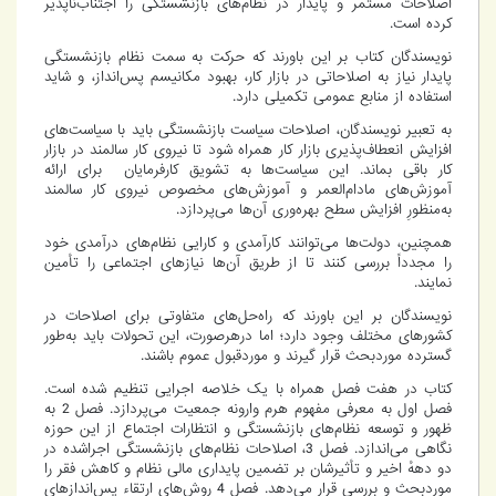
اصلاحات مستمر و پایدار در نظام‌های بازنشستگی را اجتناب‌ناپذیر
کرده است.
نویسندگان کتاب بر این باورند که حرکت به سمت نظام بازنشستگی
پایدار نیاز به اصلاحاتی در بازار کار، بهبود مکانیسم پس‌انداز، و شاید
استفاده از منابع عمومی تکمیلی دارد.
به تعبیر نویسندگان، اصلاحات سیاست بازنشستگی باید با سیاست‌های
افزایش انعطاف‌پذیری بازار کار همراه شود تا نیروی کار سالمند در بازار
کار باقی بماند. این سیاست‌ها به تشویق کارفرمایان برای ارائه
آموزش‌های مادام‌العمر و آموزش‌های مخصوص نیروی کار سالمند
به‌منظورِ افزایش سطح بهره‌وری آن‌ها می‌پردازد.
همچنین، دولت‌ها می‌توانند کارآمدی و کارایی نظام‌های درآمدی خود
را مجدداً بررسی کنند تا از طریق آن‌ها نیازهای اجتماعی را تأمین
نمایند.
نویسندگان بر این باورند که راه‌حل‌های متفاوتی برای اصلاحات در
کشورهای مختلف وجود دارد؛ اما درهرصورت، این تحولات باید به‌طور
گسترده موردبحث قرار گیرند و موردقبول عموم باشند.
کتاب در هفت فصل همراه با یک خلاصه اجرایی تنظیم شده است.
فصل اول به معرفی مفهوم هرم وارونه جمعیت می‌پردازد. فصل 2 به
ظهور و توسعه نظام‌های بازنشستگی و انتظارات اجتماع از این حوزه
نگاهی می‌اندازد. فصل 3، اصلاحات نظام‌های بازنشستگی اجراشده در
دو دههٔ اخیر و تأثیرشان بر تضمین پایداری مالی نظام و کاهش فقر را
موردبحث و بررسی قرار می‌دهد. فصل 4 روش‌های ارتقاء پس‌اندازهای