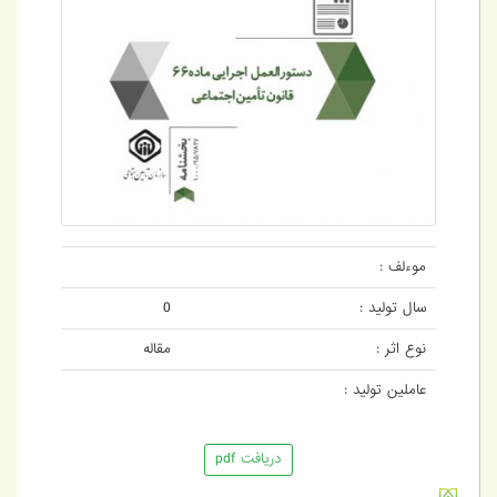
موءلف :
سال تولید :
0
نوع اثر :
مقاله
عاملین تولید :
دریافت pdf