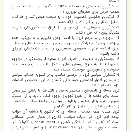
داشت:
1- کارگزاران حکومتی تصمیمات متناقض بگیرند. ( مانند تخصیص
سهمیه بنزین برای سفرهای نوروزی )
2- کارگزاران حکومتی تصمیات خود را به سرعت عوض کنند و هر کدام
تحلیل متفاوتی پیرامون کرونا ارائه دهند.
3- کارگزاران حکومتی مسایل خود را از طریق نامه نگاری‌های علنی با
یکدیگر بیان ( نه حل ) کنند.
4- شهروندان و مردم کرونا را اصلا جدی نگیریم و با رویکرد همه
چیزدانی و خود اجتهادگونه ضمن بی توجهی به توصیه های مرتبط ،
بویژه اهتمام لازم به سفرهای غیرضروری و دید و بازدیدهای نوروزی
داشته باشیم.
5- روشنفکران با تبعیت از تعریف ادوارد سعید از روشنفکر، در مواجهه
با کرونا فقط به طرح پرسش های مشکل آفرین و پیچیده، نقد
حکومت و تجویزهای خودبینانه بسنده کنند.
6-کنشگران سیاسی کرونا را فرصتی مناسب برای تسویه حساب سیاسی
و بازسازی اعتبار اجتماعی خود تلقی کنند و در این خصوص اقدامات
لازم را انجام دهند.
کرونا مساله‌ای نابسامان ، منحصر به فرد و ناشناخته با پایانی غیر معین
است. برای مقابله با آن هیچ تجویزی وجود ندارد . باید بر آن متمرکز
شویم ، تغییر رفتار بدهیم و رفتارهای مبتنی بر جامعه شناسی خودمانی
( از جنس شش مورد بالا ) را کنار بگذاریم.
کرونا مساله همه ماست ، مساله ای که تاکنون با مشابه آن مواجه
نبوده ایم. کرونا در ادبیات سیاست گذاری از همان جنس مسائلی
است که "هورن" آنرا آشفتگی ذهنی ( social mass ) "آکوف" آنرا
واقعیت بدون ساختار (unstructured reality ) و "هورست ریتل" و