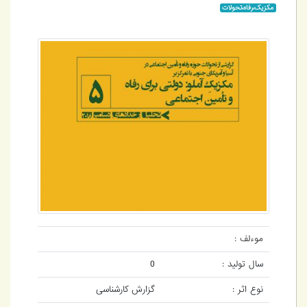
مکزیک،رفاه،تحولات
موءلف :
سال تولید :
0
نوع اثر :
گزارش کارشناسی