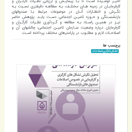
اخیـر کوشـیده اسـت تا بـا پیمایـش و ارزیابی نظـرات کارگـران و
کارفرمایـان در زمینه هـای مختلـف، بـه مطالعـه دقیقتری نسـبت بـه
نگـرش و انتظـارات آنـان در موضوعات مرتبط بـا صندوقهای
بازنشسـتگی و حـوزه تامیـن اجتماعی دسـت یابـد. پژوهش حاضر
نیـز در همیـن راسـتا، بـه مطالعه و گـردآوری نظـرات کارگـران و
کارفرمایان درباره وضعیت سـازمان تامیـن اجتماعی، چالشهای آن و
اصلاحـات لازم و مطلـوب در پارامترهای مختلف پرداخته اسـت.
برچسب ها
تشکل،کارگری،اصلاحات