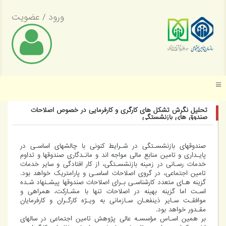
ورود
/
عضویت
موسسه عالی پژوهش تأمین اجتماعی
تحلیل نگرش تشکل های کارگری و کارفرمایی در خصوص اصلاحات
صندوق های بازنشستگی
صندوقهای بازنشسـتگی در شـرایط کنونی با چالشهای اساسـی در
پایـداری و تامین منابع مالی مواجه اند و مانـدگاری صندوقها و تداوم
خدمات رسـانی در زمینه بازنشسـتگی، از کار افتادگی و سایر خدمات
تامین اجتماعی، در گروی اصلاحات اساسـی و پارامتریک خواهد بود.
گزینه هـای متعدد کارشناسـی بـرای اصلاحات صندوقها پیشـنهاد شـده
اسـت اما گزینه بهینه در اصلاحات تنها با مشـارکت، همراهی و
موافقـت سـایر ذینفعـان سـازمانی به ویـژه کارگـران و کارفرمایان
مقـدور خواهد بود.
بر همین اسـاس مؤسسـه عالی پژوهش تامین اجتماعی در سالهای